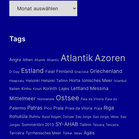
Archiv
Tags
Atlantik
Azoren
Angra
Athen
Atlanik
Atlantic
Estland
Griechenland
Faial
Finnland
D-Day
Graciosa
Horta
Ionisches Meer
Helsinki
Helsinki Tallinn
Haapsalu
Istanbul
Lettland
Messina
Korinth
Lajes
Italien
Kinhu
Kinuh
Ostsee
Mittelmeer
Normandie
Paia da Vitoria
Paia do
Patras
Riga
Palermo
Praia
Pico
Praia da Vitoria
Praja
Rohuküla
Ruhnu
Rund Rügen; Ostsee
Sao Jorge
Sao Jorge; Velas
Sao
SY-AHAB
Sommertörn 2013
Tallinn
Jorges
Teicera
Tercaira
Ägäis
Terceira
Tyrrhenisches Meer
Türkei
Velas